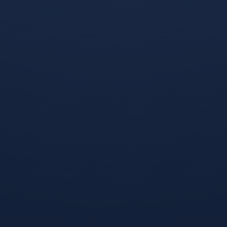
的行为开云体育将追究责任；3.作者投稿可能会经我们编辑修改或补
充。
相关文章
开云官方app入口-银色闪电划过
开云体育APP下载-华沙夜未眠，
巴林夜空，阿斯顿马丁的绿色战略
当波兰铁骑踏碎桑巴之梦，梁靖崑
如何让哈斯沦为背景板，塞恩斯用
的无解火焰照亮欧陆
冠军宣示主权
开云APP-红牛二队逆袭之夜，当
开云下载-红与黑的宿命对决，当
二队之名成为荣耀，拉塞尔一剑封
跃马引擎的轰鸣压过沃金银箭，周