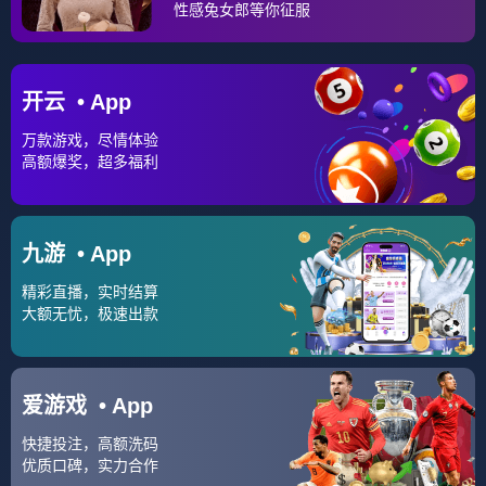
就有击败猛龙队的希望，而如果杜兰特拒绝和勇士队续约，
勇士将会有将近3000万的空间来招募有战斗力的球员，增强
球队板凳球员的实力，这样一来，勇士队依旧能够保持对总
冠军足够的竞争力在杜兰特。
成为了NBA历史上胜率最高的夺冠球队在2017年的NBA总决
赛中，勇士队以40的总比分成功卫冕到了202122赛季，勇士
队在NBA总决赛中以42的比分击败了波士顿凯尔特人队，夺
得了球队历史上的第七个总冠军，继续在NBA的历史长河中
书写着属于他们的辉煌篇章。
因为勇士队的库里的发挥非常稳定，特别是在总决赛里，库
里几乎是一个人扛起了整个球队在勇士队重新获得NBA的总
冠军之后，勇士队也正式宣布重新进入到强队之列在上个赛
季的时候，勇士队甚至在球赛的附加赛里输给了湖人队，当