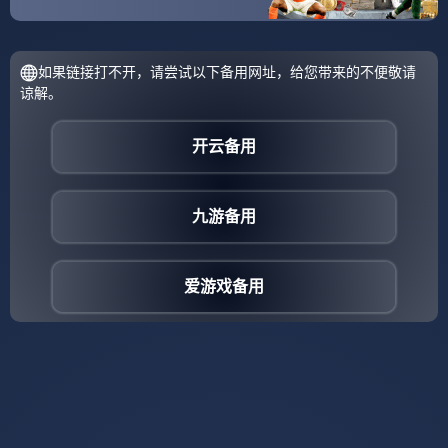
时的勇士队也没有进入NBA的交流赛在此之后，库里表示没
有任何球队愿意在。
勇士队正在酝酿一场地震级别的交易，以便在下赛季库里和
汤普森回归后，能够为他们夺冠提供尽可能的支持补强工作
已经开始，目标是通过一系列操作构建一支五星级别的勇士
队伍，以此剑指总冠军勇士队连续五年杀入总决赛并三次捧
杯，展现了他们的强大实力上个赛季，由于主力球员接连受
伤，勇士队从巅峰跌落。
勇士队通过交易甩卖维金斯和怀斯曼，换回三员悍将驰援水
花，全力在新赛季争夺冠军潜在交易方案勇士得到阿奴诺比
+布歇+德拉季奇猛龙得到维金斯+怀斯曼+2022年勇士首轮签
不受保护+2022年二轮签结合两支球队目前的处境，以及涉及
到的筹码价值，美媒给出的这笔交易方案有望实现双赢局面