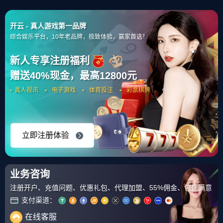
首页
战术解读
正文
开云体育入口-包含勇士队新赛季目标：重返总决赛力
争夺冠军的词条
开云体育
阅读：1006
2025-05-27 12:10:10
1 克莱·汤普森受伤后，金州勇士队迅速引进了凯利·乌布雷，
以期在新赛季保持竞争力尽管这意味着他们将支付超过13亿
美元的奢侈税，但球队老板对此似乎并不介意乌布雷的加入
使得勇士队依然具备争夺冠军的实力2 斯蒂芬·库里，作为勇
士队的核心球员，在最近的采访中表达了对新赛季的期
望，“我们将以。
1 NBA总冠军是金州勇士队金州勇士队在2022年NBA总决赛
中经过6场比赛，以总比分4比2战胜波士顿凯尔特人队，成功
登顶2 勇士队再次证明了自己的统治力北京时间2022年6月3