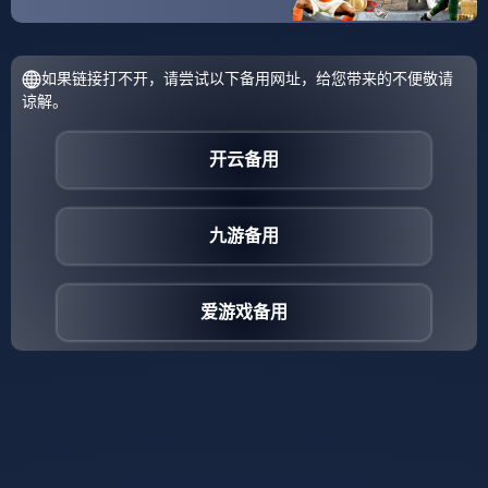
这是皇马历史上的第11个欧冠冠军，也是他们在欧冠赛场上
与马竞的“马德里德比”中取得的第二次胜利这场比赛充满了激
情与竞争，两支球队均展现了坚韧的斗志和不屈的精神这场
对决无疑将成为欧洲足球史上的经典之战，深刻地印刻在所
有球迷的记忆。
北京时间5月29日凌晨2点45分，本赛季欧洲俱乐部的压轴收
官大戏将在米兰圣西罗球场进行，对阵的双方都来自西甲，
且来自同一个城市皇马与马竞又一次将欧冠决赛变成了马德
里德比2年前皇马跟马竞在里斯本的光明球场相遇，西蒙尼的
球队将1比0的优势带到了伤停补时，然而拉莫斯在补时读秒
阶段头球扳平比分。
并打破马竞今季联赛不败之身皇马刚于上一轮欧冠击败门兴
格拉德巴赫而惊险地以小组首名出线的皇马，主帅齐达内今