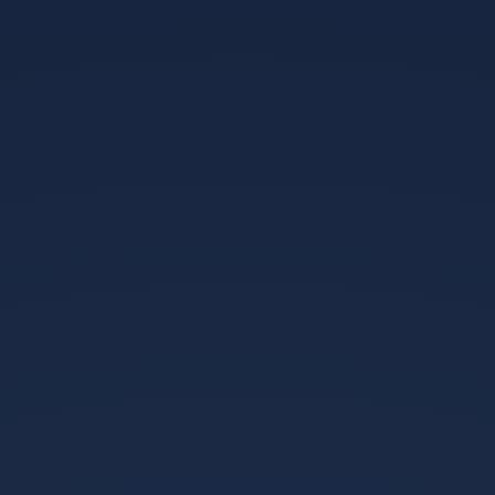
仗排出了一个一直沿用的433阵型应战，倒戈的比利时门将蒂
博·库尔图瓦把守最后一关，丹尼尔·卡瓦哈尔拉斐尔·瓦拉内
塞尔吉奥·拉莫斯费兰·门迪组成4人防线，中场线则由克罗地
亚老将莫。
第一名西班牙国家德比 是由西班牙两大豪门巴塞罗那和皇家
马德里之间的战争，这两大豪门代表了世界最顶尖的水平，
也是世界最顶尖的两家俱乐部，也是两大豪门在足球上的尖
峰碰撞，因此球迷称其为“世纪大战”两队球星众多，在C罗转
会尤文图斯之前，由C罗带领的皇马和由梅西带领的巴萨西班
牙国家德比也是这。
2014年欧冠决赛皇马VS马竞马德里德比争雄 背景介绍 2014
年5月24日，欧洲足球的最高荣誉欧洲冠军联赛决赛，在葡萄
牙里斯本的多玛费拉球场上演这一场比赛，将会是马德里两
支球队皇家马德里和马德里竞技的德比大战这也是欧洲足球