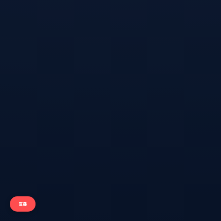
提交评论
开云体育入口
开云体育平台APP
开云平台
沪ICP证3223452号kaiyun Powered By
Z-BlogPHP
Theme By
前端老
白