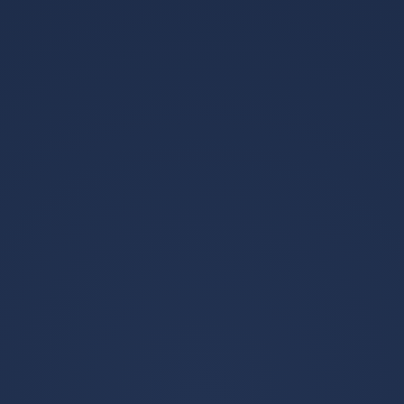
持不败。
力挺队友，坚决抵制种族歧视 在2223赛季的西甲马德里德比
的比赛中，小熊在马德里竞技球场进球，他在庆祝时肆意妄
为地舞蹈，却被马竞的主席宣称是对对手的不尊重，一时间
引起了众多网友的热议在这场比赛中，罗德里戈打入进球之
后，他选择同小熊一同跳舞，力挺队友，他认为跳舞只不过
是展示天性，并没有不。
北京时间4月18日2215，1718赛季西甲第31轮上演一场重头
戏，皇马将坐镇伯纳乌迎来与马竞的德比战，这也是银河战
舰缩短与对手积分差距的最佳机会看点一双方周中欧战均完
胜且消耗相当 皇马19胜6平5负排名西甲第3，上轮客场30轻
取降级区的拉斯帕尔马斯迎来西甲4连胜，目前与身前的马竞
还有4分。