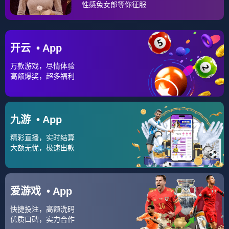
反观北京队,攻防两端都陷入困境，塔图姆被迫提前回到场
上，他单节再取14分，包括一记震撼全场的隔人暴扣，但除
了他之外，全队本节仅得9分，半场结束，篮网已将分差拉大
到68-47。
“我们必须打得更加团结，”塔图姆在中场采访时喘息着
说，“篮网展示了什么是真正的团队篮球。”
第三节：全面压制的风暴
易边再战,篮网的团队攻势达到顶峰，他们本节完成8次抢断，
快攻得分高达19分，米卡尔·布里奇斯不仅在防守端限制了塔
图姆的接球，更在进攻端独得10分，当第三节还剩3分钟时，
篮网首次将分差扩大到30分以上。
北京队教练在场边不断调整战术,试图通过包夹持球人来打乱
篮网节奏，但篮网球员的转移球行云流水，总能找到空位机