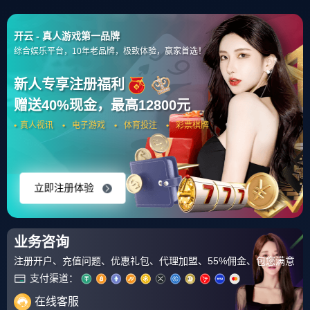
首页
球队新闻
正文
开云下载-双星之战，塔图姆孤军扛旗，篮网团队风暴
全面压制北京队
开云体育
阅读：575
2026-01-14 04:55:24
深秋的纽约巴克莱中心球馆,空气中弥漫着一股奇特的对抗气
息——这既是一场普通的季前赛，又因“北京队”三个字而格外
不同，当凯尔特人核心杰森·塔图姆迎着三名防守者强行后仰
命中时，看台上爆发出阵阵惊叹，但记分牌上那刺眼的分
差，却昭示着故事的另一种走向：篮网127-98北京队。
第一节：塔图姆的孤独启幕
比赛伊始,塔图姆便展现出MVP级别的统治力，面对篮网队布
里奇斯的贴身防守，他连续三个回合以不同方式取分：一记
三分线外两步的干拔，一次底线转身后的飘逸跳投，一记对