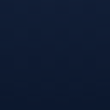
开云体育app-卡塔尔的最后一
开云体育下载-极速利刃与北欧风
夜，京多安的刀锋与伊朗的尊严
暴，2026世界杯B组，挪威如何用
三秒闪击碾压英格兰，布罗佐维奇
完成致命一击
开云下载-2026，那一夜，蓝武士
开云官方app入口-独步天下，202
用九十分钟写下独一无二的史诗
6世界杯G组强强对话，厄瓜多尔
完胜伊朗，苏亚雷斯闪耀全场书写
发表评论
不朽传奇