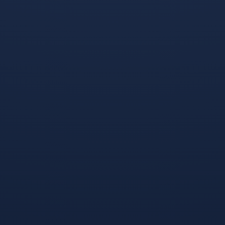
13、·瓦伦西亚Luis Antonio Valencia Mosquera19850804厄
瓜多尔2009维冈竞技1600万镑8安德森·路易斯·德·8889赛
季，曼联只排名第11名，联赛杯和足总杯中也没有表现与此
同时，弗格森仍然在购买他想要的球员，199293赛季，曼联
结束了26年的等待，1993年4月10日，曼联在主场2比1击败
谢周三，他们在比赛中一度。
1.本站遵循行业规范，任何转载的稿件都会明确标注作者和来源；2.
本站的原创文章，请转载时务必注明文章作者和来源，不尊重原创
的行为开云体育将追究责任；3.作者投稿可能会经我们编辑修改或补
充。
相关文章