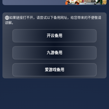
7、在2011年2月27日，曼联客场40击败维冈竞技的比赛中，
法比奥打进了他代表曼联的第一个进球，这个进球是源于他
在该场比赛中替补上场后的第一次触球也是该场比赛曼联的
第4粒进球2011年3月12日，英格兰足总杯14决赛，曼联主场
迎战老对手阿森纳的比赛中，法比奥和他的弟弟拉斐尔联袂
登场，但是却成为。