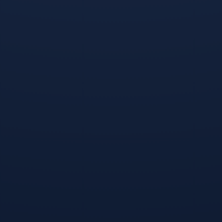
开云体育下载-绝境封神，王皓用
开云官网-沙漠风暴中的星条旗，2
一场横扫，为韩国队写下最意外的
026世界杯C组焦点战，美国逆转
注脚
伊朗，萨卡一人改写历史
开云官方app入口-柏林之夜，日
开云体育app-华沙不眠夜，当莫
耳曼战车碾过迦太基雄鹰，托纳
德里奇让时间停摆，波兰在奇迹中
利，那把切开防线的隐形手术刀
撕裂宿命
开云体育登录-唯一性之战，郑思
开云体育在线-亚平宁之困与波斯