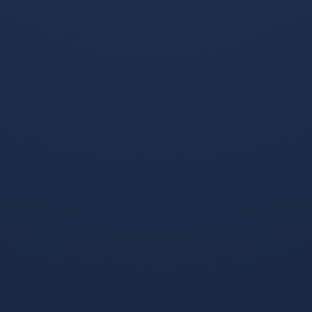
T的品牌赞助，胸前左侧垂下一条白色饰带的蓝色球衣取代了
近几个赛季一直使用的蓝白剑条衫，领口。
11、22主场以0比2落败后，长沙金德队保级形势危险23他在
09年为莱切斯特城征战英甲，之后代表沃特福德出赛英冠，
而这个赛季他在维冈竞技发挥的很出色克莱弗利仍旧专注于
维冈竞技最后一场对斯托克城的保级生死战，但是也不忘记
关注一下自己在未来的道路24已经拿到34分，布莱克本的英
超地位几乎保住。
12、200708年赛季中曼联主场使用效率高达994%，其两场
主场比赛的收入大约就相当于英超维冈竞技全年的主场收入9
由于俱乐部在2005年被格雷泽家族用举债方式以高达7亿9，
000万英镑收购10，并从伦敦证券交易所的撤牌，俱乐部目前
负有高额外债，2007年总额约为6亿英镑，每年利息偿还就高
达6，200万英镑，但是俱乐部200607。