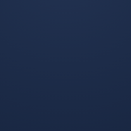
的戏码已经不是第一次上演了。咱们辽篮就曾吃过大亏。
队的比赛中，主队拉拉队队员在场边干扰辽宁球员哈德森罚球的一
然跑到了客队球员面前的篮筐下面，并试图用自己手中的粉
哈德森的第一罚并没有命中。
裁判提出了质疑。当裁判注意到场边的这两位拉拉队队员
，两位拉拉队员并没有第一时间离开，而是等到她们的队长出