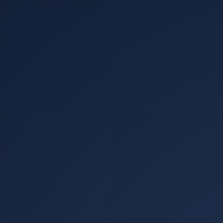
对于这场闹剧，山西队的拉拉队员表示，她们只
表示，此事件与俱乐部无关，是球场安保人员在执