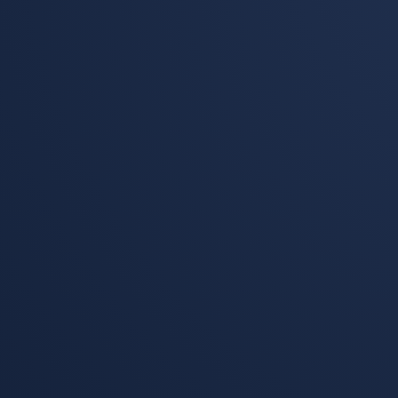
应该是服务比赛，而非影响比赛。
事实上，在这个赛季，拉拉队员在现场影响比赛
11月10日，CBA第5轮，辽宁客场挑战深圳
幕，在赛后引起了不大不小的争议。
原本应该场地边上坐着的两名主队拉拉队员，突
色绣球以及夸张的动作来干扰对手罚篮。巧的是，
对于拉拉队员这样的干扰行为，辽宁男篮立刻向
后，及时赶了过来，对她们作出驱逐的动作。不过