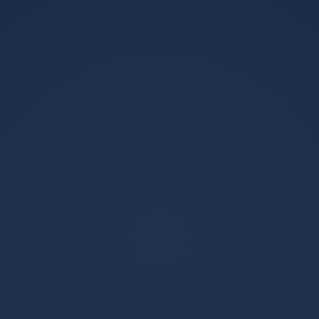
实上，按照篮协此前规定，CBA各个赛区的安保联络和执行
BA的赛区，所谓的“赛区组委会负责人”只是一个空头衔。
和四川男篮在总决赛闹出群殴事件后就透露，“俱乐部只是管
当地的安保大队，与保安公司签署全赛季的合同，当地警方和
这些都是重要的环节。
加比赛观赏性和娱乐性的一部分，拉拉队员在球场上的角色