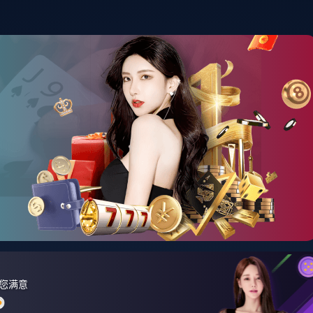
热点
战术解读
深度策划
西队在赛场上火花四射
：0
6轮山西汾酒主场和江苏肯帝亚比赛中，江苏队翻译薛飞在试图制
有摇篮架的行为）时，与拉拉队和现场安保人员发生争执，随
个过程中，薛飞称遭到对方殴打，之后前往医院验伤。