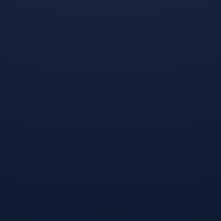
开云体育APP下载-华沙夜未眠，
开云APP-红牛二队逆袭之夜，当
当波兰铁骑踏碎桑巴之梦，梁靖崑
二队之名成为荣耀，拉塞尔一剑封
的无解火焰照亮欧陆
喉震碎马拉内罗
开云下载-红与黑的宿命对决，当
开云体育中国-孤星与桑巴，2026
跃马引擎的轰鸣压过沃金银箭，周
世界杯A组生死战，巴西破保加利
冠宇用东方闪电撕开F1新纪元
亚，C罗孤注一掷写传奇
开云体育官方网站-2026世界杯黑
开云体育登录-一瞬定乾坤，2026
马之战，太极虎绝杀东瀛，费利克
世界杯F组突尼斯vs罗马尼亚，萨
斯一剑封喉写就唯一史诗
内如何用唯一性改写历史
发表评论