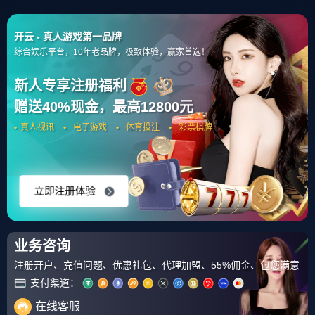
首页
战术解读
正文
开云体育在线-双星闪耀，国王生死战逆袭热火，米切
尔欧冠决赛主宰绿茵
开云体育
阅读：233
2026-01-15 05:15:05
在体育的世界里,有些夜晚注定被铭记，当不同赛场上的英雄
同时崛起，用汗水与激情书写传奇，昨夜便是这样一个时
刻：NBA的萨克拉门托国王队在生死战中力克迈阿密热火，
而欧冠决赛的绿茵场上，米切尔以超凡表现接管比赛，带领
球队登顶欧洲之巅，这两场看似无关的赛事，却共同诠释了
竞技体育的核心——在压力下绽放光芒。
国王的逆袭：生死战中的团队韧性
面对迈阿密热火，萨克拉门托国王队背负着沉重的压力，这
场生死战不仅关乎季后赛席位，更是一次对球队凝聚力的终