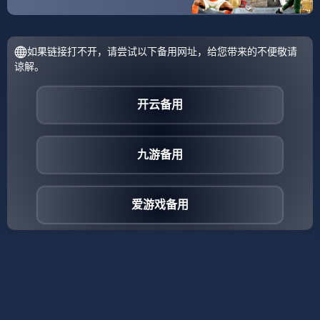
比利时队仿佛被这一球注入了全新的灵魂，德布劳内开始频
频向左路输送炮弹，卢卡库开始回撤接应，而维尼修斯，这
个曾经被诟病“独”的年轻人，此刻却变成了全队最无私的传球
者，他在第78分钟送出致命直塞，助攻德布劳内扳平比分，2